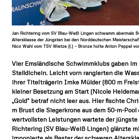
Jan Richtering vom SV Blau-Weiß Lingen schwamm abermals Best
Altersklasse der Jüngsten bei den Norddeutschen Meisterschaf
Nico Wahl vom TSV Wietze (l.) – Bronze holte Anton Peppel v
Vier Emsländische Schwimmklubs gaben im 
Stelldichein. Leicht vorn rangierten die W
ihrer Titelträgerin Imke Mülder (800 m Frei
kleiner Besetzung am Start (Nicole Heideman
„Gold“ betraf nicht leer aus. Hier fischte 
m Brust die Siegerkrone aus dem 50-m-Pool 
wertvollsten Leistungen wartete der jüngste 
Richtering (SV Blau-Weiß Lingen) glänzte m
imponierte als Bester der schweren Alterskl