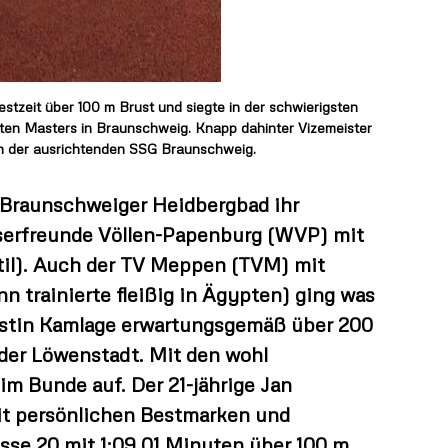
zeit über 100 m Brust und siegte in der schwierigsten
ten Masters in Braunschweig. Knapp dahinter Vizemeister
on der ausrichtenden SSG Braunschweig.
Braunschweiger Heidbergbad ihr
asserfreunde Völlen-Papenburg (WVP) mit
stil). Auch der TV Meppen (TVM) mit
n trainierte fleißig in Ägypten) ging was
Christin Kamlage erwartungsgemäß über 200
der Löwenstadt. Mit den wohl
im Bunde auf. Der 21-jährige Jan
it persönlichen Bestmarken und
asse 20 mit 1:09,01 Minuten über 100 m