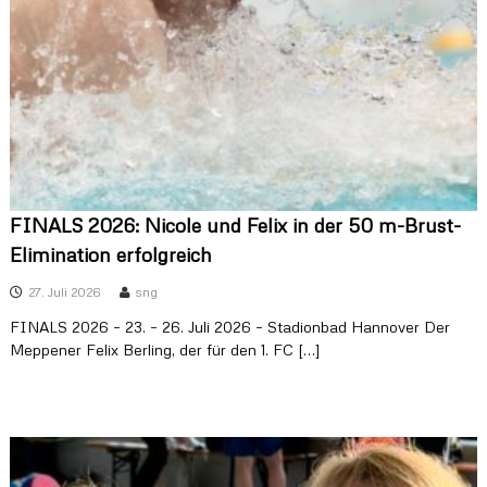
s
K
r
e
i
s
s
c
h
w
i
FINALS 2026: Nicole und Felix in der 50 m-Brust-
m
m
Elimination erfolgreich
v
e
27. Juli 2026
sng
r
FINALS 2026 – 23. – 26. Juli 2026 – Stadionbad Hannover Der
b
a
Meppener Felix Berling, der für den 1. FC […]
n
d
e
s
E
m
s