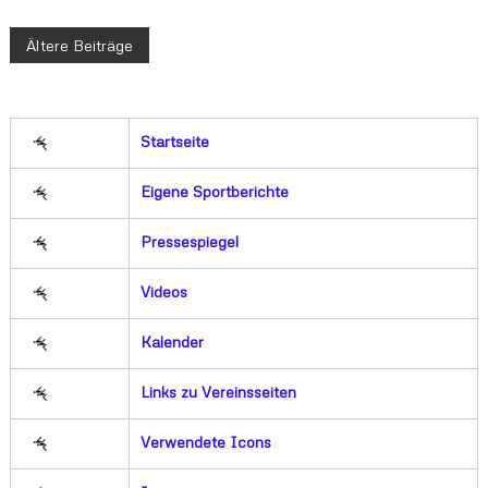
B
Ältere Beiträge
e
i
Startseite
t
Eigene Sportberichte
r
Pressespiegel
a
Videos
g
Kalender
s
Links zu Vereinsseiten
n
Verwendete Icons