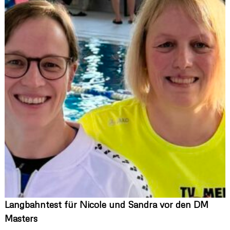
l
a
n
d
Langbahntest für Nicole und Sandra vor den DM
Masters