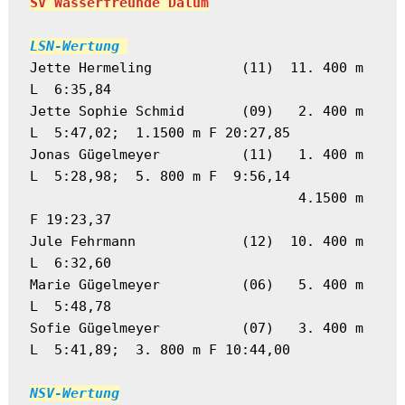
SV Wasserfreunde Dalum
LSN-Wertung 
Jette Hermeling           (11)  11. 400 m 
L  6:35,84
Jette Sophie Schmid       (09)   2. 400 m 
L  5:47,02;  1.1500 m F 20:27,85
Jonas Gügelmeyer          (11)   1. 400 m 
L  5:28,98;  5. 800 m F  9:56,14
                                 4.1500 m 
F 19:23,37
Jule Fehrmann             (12)  10. 400 m 
L  6:32,60
Marie Gügelmeyer          (06)   5. 400 m 
L  5:48,78
Sofie Gügelmeyer          (07)   3. 400 m 
L  5:41,89;  3. 800 m F 10:44,00
NSV-Wertung