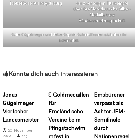
IsabelGose aus Magdeburg
der zweitägigen Titelkämpfe
über ihre Norddeutsche Silber-
Medaille trotz
Bänderverletzung im Fuß.
Sofie Gügelmeyer und Jette Sophie Schmid freuen sich über ihr
Edelmetall.
Könnte dich auch interessieren
Jonas
9 Goldmedaillen
Emsbürener
Gügelmeyer
für
verpasst als
Vierfacher
Emsländische
Achter JEM-
Landesmeister
Vereine beim
Semifinale
Pfingstschwim
durch
20. November
mfest in
Nationenregel
2023
sng