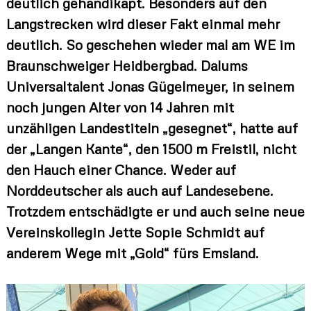
deutlich gehandikapt. Besonders auf den
s
Langstrecken wird dieser Fakt einmal mehr
K
r
deutlich. So geschehen wieder mal am WE im
e
i
Braunschweiger Heidbergbad. Dalums
s
Universaltalent Jonas Gügelmeyer, in seinem
s
c
noch jungen Alter von 14 Jahren mit
h
w
unzähligen Landestiteln „gesegnet“, hatte auf
i
der „Langen Kante“, den 1500 m Freistil, nicht
m
m
den Hauch einer Chance. Weder auf
v
e
Norddeutscher als auch auf Landesebene.
r
Trotzdem entschädigte er und auch seine neue
b
a
Vereinskollegin Jette Sopie Schmidt auf
n
d
anderem Wege mit „Gold“ fürs Emsland.
e
s
E
m
s