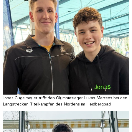
l
a
n
d
Jonas Gügelmeyer trifft den Olympiasieger Lukas Märtens bei den
Langstrecken-Titelkämpfen des Nordens im Heidbergbad