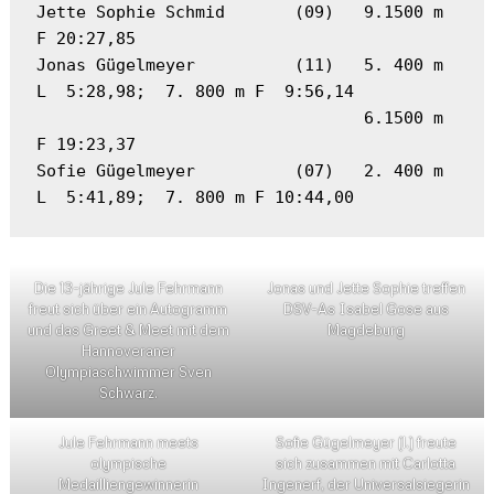
Jette Sophie Schmid       (09)   9.1500 m 
F 20:27,85
Jonas Gügelmeyer          (11)   5. 400 m 
L  5:28,98;  7. 800 m F  9:56,14
                                 6.1500 m 
F 19:23,37
Sofie Gügelmeyer          (07)   2. 400 m 
L  5:41,89;  7. 800 m F 10:44,00
Die 13-jährige Jule Fehrmann
Jonas und Jette Sophie treffen
freut sich über ein Autogramm
DSV-As Isabel Gose aus
und das Greet & Meet mit dem
Magdeburg
Hannoveraner
Olympiaschwimmer Sven
Schwarz.
Jule Fehrmann meets
Sofie Gügelmeyer (l.) freute
olympische
sich zusammen mit Carlotta
Medailliengewinnerin
Ingenerf, der Universalsiegerin