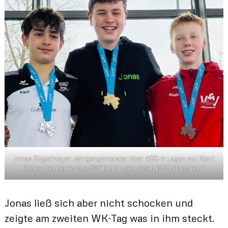
Jonas Gügelmeyer Jahrgangsmeister über 400 m Lagen vor Kieril
Rudko Delmenhorster SV (l.) und John Noah (VfV Hildesheim)
Jonas ließ sich aber nicht schocken und
zeigte am zweiten WK-Tag was in ihm steckt.