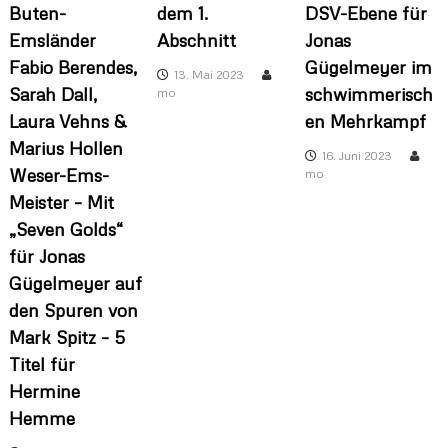
Buten-
dem 1.
DSV-Ebene für
Emsländer
Abschnitt
Jonas
Fabio Berendes,
Gügelmeyer im
13. Mai 2023
Sarah Dall,
schwimmerisch
mo
Laura Vehns &
en Mehrkampf
Marius Hollen
16. Juni 2023
Weser-Ems-
mo
Meister – Mit
„Seven Golds“
für Jonas
Gügelmeyer auf
den Spuren von
Mark Spitz – 5
Titel für
Hermine
Hemme