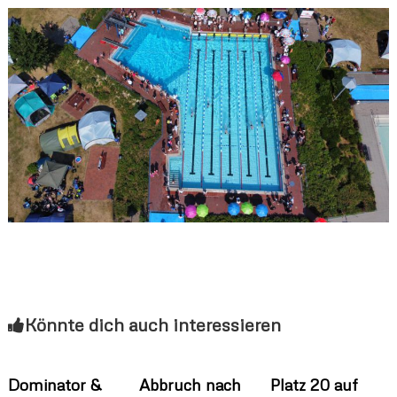
l
a
n
d
Könnte dich auch interessieren
Dominator &
Abbruch nach
Platz 20 auf