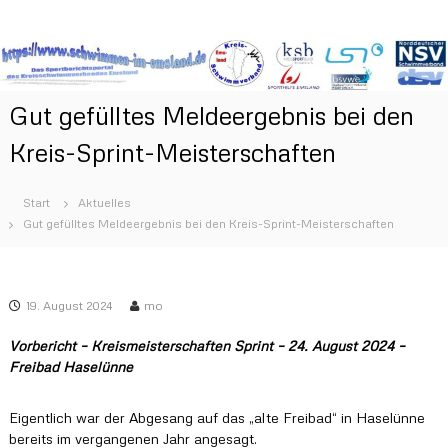
Z
S
D
u
a
m
c
s
I
h
S
n
w
p
Gut gefülltes Meldeergebnis bei den
h
o
i
a
r
Kreis-Sprint-Meisterschaften
m
t
l
m
b
t
e
e
s
Start
Aktuelles
r
p
n
Gut gefülltes Meldeergebnis bei den Kreis-Sprint-Meisterschaften
i
r
i
c
i
h
m
t
n
E
s
g
19. August 2024
mo
m
p
e
o
s
n
Vorbericht – Kreismeisterschaften Sprint – 24. August 2024 –
r
l
Freibad Haselünne
t
a
a
l
n
Eigentlich war der Abgesang auf das „alte Freibad“ in Haselünne
d
d
bereits im vergangenen Jahr angesagt.
e