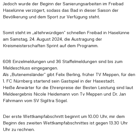
Jedoch wurde der Beginn der Sanierungsarbeiten im Freibad
s
K
Haselünne verzögert, sodass das Bad in dieser Saison der
r
Bevölkerung und dem Sport zur Verfügung steht.
e
i
s
Somit steht im „altehrwürdigen“ schnellen Freibad in Haselünne
s
am Samstag, 24. August 2024, die Austragung der
c
Kreismeisterschaften Sprint auf dem Programm.
h
w
i
608 Einzelmeldungen und 36 Staffelmeldungen sind bis zum
m
Meldeschluss eingegangen.
m
Als „Butenemsländer“ gibt Felix Berling, früher TV Meppen, für den
v
1. FC Nürnberg startend sein Gastspiel in der Hasestadt.
e
Heiße Anwärter für die Ehrenpreise der Besten Leistung sind laut
r
b
Meldeergebnis Nicole Heidemann von Tv Meppen und Dr. Jan
a
Fährmann vom SV Sigiltra Sögel.
n
d
e
Der erste Wettkampfabschnitt beginnt um 10.00 Uhr, mir dem
s
Beginn des zweiten Wettkampfabschnittes ist gegen 13.30 Uhr
E
Uhr zu rechnen.
m
s