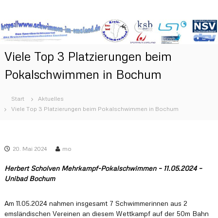
Z
S
D
u
a
m
c
s
I
h
S
n
w
p
Viele Top 3 Platzierungen beim
h
o
i
a
r
Pokalschwimmen in Bochum
m
t
l
m
b
t
e
e
s
Start
Aktuelles
r
p
n
Viele Top 3 Platzierungen beim Pokalschwimmen in Bochum
i
r
i
c
i
h
m
t
n
E
s
g
20. Mai 2024
mo
m
p
e
o
s
n
Herbert Scholven Mehrkampf-Pokalschwimmen – 11.05.2024 –
r
l
Unibad Bochum
t
a
a
l
n
Am 11.05.2024 nahmen insgesamt 7 Schwimmerinnen aus 2
d
d
emsländischen Vereinen an diesem Wettkampf auf der 50m Bahn
e