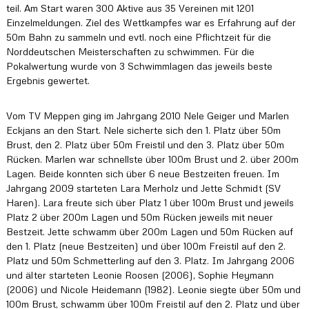
teil. Am Start waren 300 Aktive aus 35 Vereinen mit 1201
s
K
Einzelmeldungen. Ziel des Wettkampfes war es Erfahrung auf der
r
50m Bahn zu sammeln und evtl. noch eine Pflichtzeit für die
e
Norddeutschen Meisterschaften zu schwimmen. Für die
i
Pokalwertung wurde von 3 Schwimmlagen das jeweils beste
s
Ergebnis gewertet.
s
c
h
Vom TV Meppen ging im Jahrgang 2010 Nele Geiger und Marlen
w
Eckjans an den Start. Nele sicherte sich den 1. Platz über 50m
i
Brust, den 2. Platz über 50m Freistil und den 3. Platz über 50m
m
m
Rücken. Marlen war schnellste über 100m Brust und 2. über 200m
v
Lagen. Beide konnten sich über 6 neue Bestzeiten freuen. Im
e
Jahrgang 2009 starteten Lara Merholz und Jette Schmidt (SV
r
Haren). Lara freute sich über Platz 1 über 100m Brust und jeweils
b
Platz 2 über 200m Lagen und 50m Rücken jeweils mit neuer
a
Bestzeit. Jette schwamm über 200m Lagen und 50m Rücken auf
n
d
den 1. Platz (neue Bestzeiten) und über 100m Freistil auf den 2.
e
Platz und 50m Schmetterling auf den 3. Platz. Im Jahrgang 2006
s
und älter starteten Leonie Roosen (2006), Sophie Heymann
E
(2006) und Nicole Heidemann (1982). Leonie siegte über 50m und
m
100m Brust, schwamm über 100m Freistil auf den 2. Platz und über
s