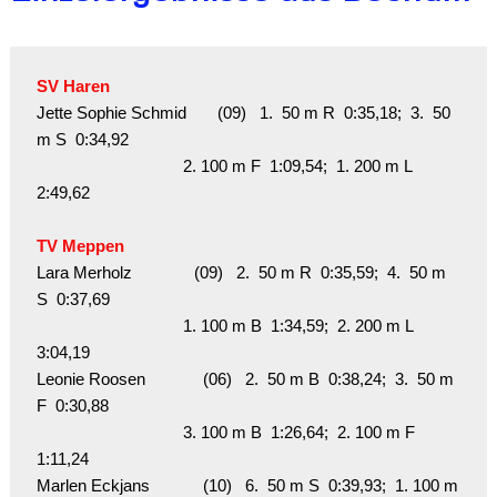
SV Haren
Jette Sophie Schmid       (09)   1.  50 m R  0:35,18;  3.  50 
m S  0:34,92

                                 2. 100 m F  1:09,54;  1. 200 m L  
2:49,62

TV Meppen
Lara Merholz              (09)   2.  50 m R  0:35,59;  4.  50 m 
S  0:37,69

                                 1. 100 m B  1:34,59;  2. 200 m L  
3:04,19

Leonie Roosen             (06)   2.  50 m B  0:38,24;  3.  50 m 
F  0:30,88

                                 3. 100 m B  1:26,64;  2. 100 m F  
1:11,24

Marlen Eckjans            (10)   6.  50 m S  0:39,93;  1. 100 m 