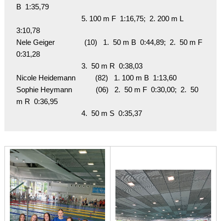
B  1:35,79

                                 5. 100 m F  1:16,75;  2. 200 m L  
3:10,78

Nele Geiger               (10)   1.  50 m B  0:44,89;  2.  50 m F  
0:31,28

                                 3.  50 m R  0:38,03

Nicole Heidemann          (82)   1. 100 m B  1:13,60

Sophie Heymann            (06)   2.  50 m F  0:30,00;  2.  50 
m R  0:36,95
