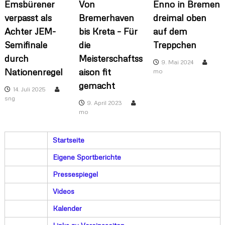
Emsbürener
Von
Enno in Bremen
verpasst als
Bremerhaven
dreimal oben
Achter JEM-
bis Kreta – Für
auf dem
Semifinale
die
Treppchen
durch
Meisterschaftss
9. Mai 2024
Nationenregel
aison fit
mo
gemacht
14. Juli 2025
sng
9. April 2023
mo
Startseite
Eigene Sportberichte
Pressespiegel
Videos
Kalender