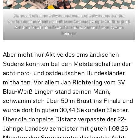
Die emsländischen Schwimmerinnen und Schwimmer bei den
Norddeutschen Meisterschaften im Braunschweiger Heidbergbad.
Auf dem Foto fehlen Fabio Berendes, Samuel Sibum & Arne
Feimann
Aber nicht nur Aktive des emsländischen
Südens konnten bei den Meisterschaften der
acht nord- und ostdeutschen Bundesländer
mithalten. Vor allem Jan Richtering vom SV
Blau-Weiß Lingen stand seinen Mann,
schwamm sich über 50 m Brust ins Finale und
wurde dort in guten 30,44 Sekunden Siebter.
Über die doppelte Distanz verpasste der 22-
Jährige Landesvizemeister mit guten 1:08,26
Minuten den Sprung unter die besten Acht