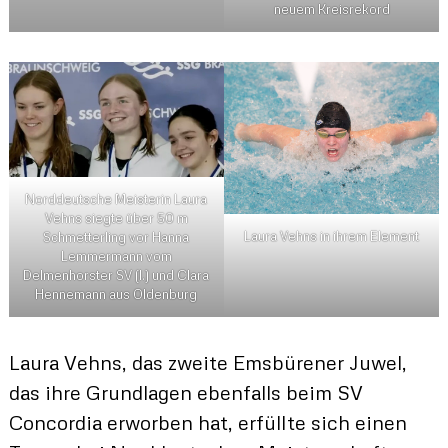
neuem Kreisrekord
Norddeutsche Meisterin Laura
Vehns siegte über 50 m
Laura Vehns in ihrem Element
Schmetterling vor Hanna
Lemmermann vom
Delmenhorster SV (l.) und Clara
Hennemann aus Oldenburg
Laura Vehns, das zweite Emsbürener Juwel,
das ihre Grundlagen ebenfalls beim SV
Concordia erworben hat, erfüllte sich einen