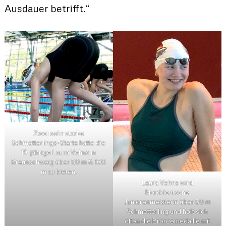
Ausdauer betrifft.“
Zwei sehr starke
Schmetterlings-Starts hatte die
19-jährige Laura Vehns in
Braunschweig über 50 m & 100
m zu bieten.
Laura Vehns wird
Norddeutsche
Juniorenmeisterin über 50 m
Schmetterling und holt sich
offen die Bronzemedaille mit