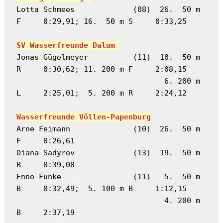
Lotta Schmees             (08)  26.  50 m 
F     0:29,91; 16.  50 m S     0:33,25
SV Wasserfreunde Dalum 
Jonas Gügelmeyer          (11)  10.  50 m 
R     0:30,62; 11. 200 m F     2:08,15
                                 6. 200 m 
L     2:25,01;  5. 200 m R     2:24,12
Wasserfreunde Völlen-Papenburg
Arne Feimann              (10)  26.  50 m 
F     0:26,61
Diana Sadyrov             (13)  19.  50 m 
B     0:39,08
Enno Funke                (11)   5.  50 m 
B     0:32,49;  5. 100 m B     1:12,15
                                 4. 200 m 
B     2:37,19