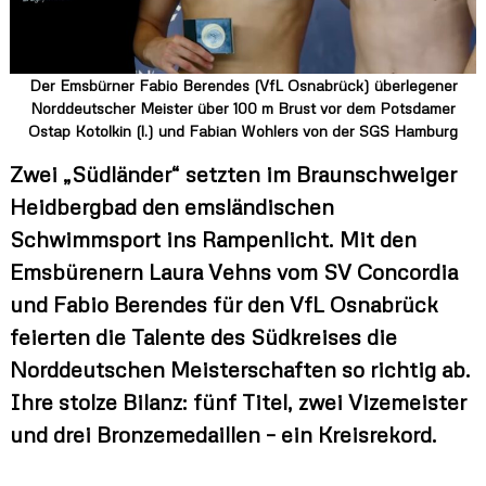
l
a
n
d
Der Emsbürner Fabio Berendes (VfL Osnabrück) überlegener
Norddeutscher Meister über 100 m Brust vor dem Potsdamer
Ostap Kotolkin (l.) und Fabian Wohlers von der SGS Hamburg
Zwei „Südländer“ setzten im Braunschweiger
Heidbergbad den emsländischen
Schwimmsport ins Rampenlicht. Mit den
Emsbürenern Laura Vehns vom SV Concordia
und Fabio Berendes für den VfL Osnabrück
feierten die Talente des Südkreises die
Norddeutschen Meisterschaften so richtig ab.
Ihre stolze Bilanz: fünf Titel, zwei Vizemeister
und drei Bronzemedaillen – ein Kreisrekord.