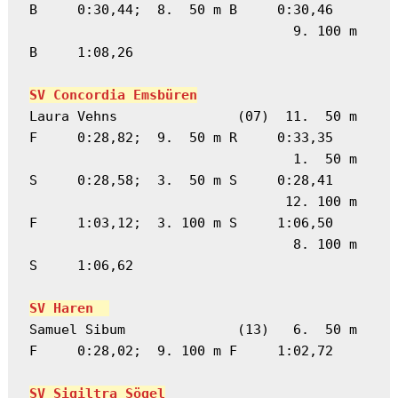
B     0:30,44;  8.  50 m B     0:30,46
                                 9. 100 m 
B     1:08,26
SV Concordia Emsbüren
Laura Vehns               (07)  11.  50 m 
F     0:28,82;  9.  50 m R     0:33,35
                                 1.  50 m 
S     0:28,58;  3.  50 m S     0:28,41
                                12. 100 m 
F     1:03,12;  3. 100 m S     1:06,50
                                 8. 100 m 
S     1:06,62
SV Haren  
Samuel Sibum              (13)   6.  50 m 
F     0:28,02;  9. 100 m F     1:02,72
SV Sigiltra Sögel