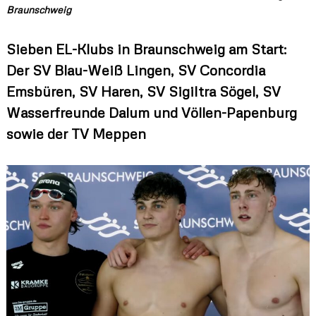
s
Braunschweig
K
r
Sieben EL-Klubs in Braunschweig am Start:
e
i
Der SV Blau-Weiß Lingen, SV Concordia
s
s
Emsbüren, SV Haren, SV Sigiltra Sögel, SV
c
Wasserfreunde Dalum und Völlen-Papenburg
h
w
sowie der TV Meppen
i
m
m
v
e
r
b
a
n
d
e
s
E
m
s