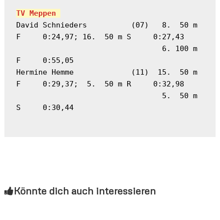
TV Meppen 
David Schnieders          (07)   8.  50 m 
F     0:24,97; 16.  50 m S     0:27,43
                                 6. 100 m 
F     0:55,05
Hermine Hemme             (11)  15.  50 m 
F     0:29,37;  5.  50 m R     0:32,98
                                 5.  50 m 
S     0:30,44
Könnte dich auch interessieren