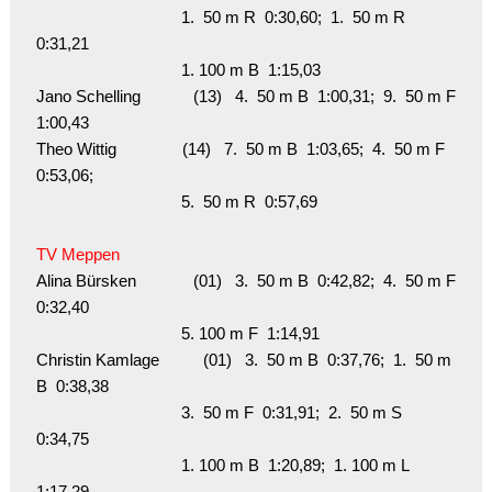
                                 1.  50 m R  0:30,60;  1.  50 m R  
0:31,21

                                 1. 100 m B  1:15,03

Jano Schelling            (13)   4.  50 m B  1:00,31;  9.  50 m F  
1:00,43

Theo Wittig               (14)   7.  50 m B  1:03,65;  4.  50 m F  
0:53,06; 

                                 5.  50 m R  0:57,69

TV Meppen 
Alina Bürsken             (01)   3.  50 m B  0:42,82;  4.  50 m F  
0:32,40

                                 5. 100 m F  1:14,91

Christin Kamlage          (01)   3.  50 m B  0:37,76;  1.  50 m 
B  0:38,38

                                 3.  50 m F  0:31,91;  2.  50 m S  
0:34,75

                                 1. 100 m B  1:20,89;  1. 100 m L  
1:17,29
