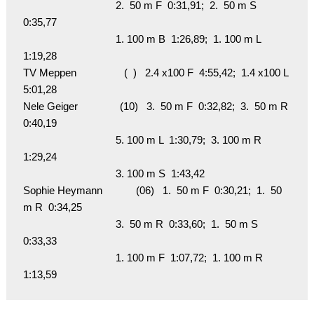
                                 2.  50 m F  0:31,91;  2.  50 m S  
0:35,77

                                 1. 100 m B  1:26,89;  1. 100 m L  
1:19,28

TV Meppen                 (  )   2.4 x100 F  4:55,42;  1.4 x100 L  
5:01,28

Nele Geiger               (10)   3.  50 m F  0:32,82;  3.  50 m R  
0:40,19

                                 5. 100 m L  1:30,79;  3. 100 m R  
1:29,24

                                 3. 100 m S  1:43,42

Sophie Heymann            (06)   1.  50 m F  0:30,21;  1.  50 
m R  0:34,25

                                 3.  50 m R  0:33,60;  1.  50 m S  
0:33,33

                                 1. 100 m F  1:07,72;  1. 100 m R  