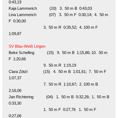
0:43,19

Kaja Lammerich            (10)   3.  50 m B  0:43,03

Lina Lammerich            (07)   3.  50 m F  0:30,14;  4.  50 m 
F  0:30,00

                                 3.  50 m R  0:35,52;  4. 100 m F  
1:09,87

SV Blau-Weiß Lingen 
Beke Schelling            (15)   9.  50 m B  1:15,86; 10.  50 m 
F  1:20,66

                                 9.  50 m R  1:19,19

Clara Zötzl               (15)   4.  50 m B  1:01,61;  7.  50 m F  
1:07,37

                                 7.  50 m R  1:10,67;  2. 100 m B  
2:16,06

Jan Richtering            (04)   1.  50 m B  0:32,28;  1.  50 m B  
0:33,30

                                 1.  50 m F  0:27,76   1.  50 m F  
0:27,06
