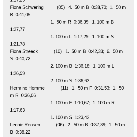
Fiona Schwering           (05)   4.  50 m B  0:38,79;  1.  50 m 
B  0:41,05

                                 1.  50 m R  0:36,39;  1. 100 m B  
1:27,77

                                 1. 100 m L  1:17,29;  1. 100 m S  
1:21,78

Fiona Streeck             (10)   1.  50 m B  0:42,33;  6.  50 m 
S  0:40,72

                                 2. 100 m B  1:36,18;  1. 100 m L  
1:26,99

                                 2. 100 m S  1:36,63

Hermine Hemme             (11)   1.  50 m F  0:31,53;  1.  50 
m R  0:36,06

                                 1. 100 m F  1:10,67;  1. 100 m R  
1:17,63

                                 1. 100 m S  1:23,42

Leonie Roosen             (06)   2.  50 m B  0:37,39;  1.  50 m 
B  0:38,22
