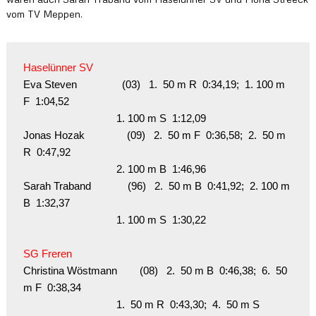
l
vom TV Meppen.
a
n
d
Haselünner SV
Eva Steven                (03)   1.  50 m R  0:34,19;  1. 100 m 
F  1:04,52

                                 1. 100 m S  1:12,09

Jonas Hozak               (09)   2.  50 m F  0:36,58;  2.  50 m 
R  0:47,92

                                 2. 100 m B  1:46,96

Sarah Traband             (96)   2.  50 m B  0:41,92;  2. 100 m 
B  1:32,37

                                 1. 100 m S  1:30,22

SG Freren
Christina Wöstmann        (08)   2.  50 m B  0:46,38;  6.  50 
m F  0:38,34

                                 1.  50 m R  0:43,30;  4.  50 m S  