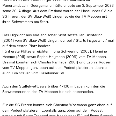
s
Panoramabad in Georgsmarienhütte erlebte am 3. September 2023
K
seine 20. Auflage. Aus dem Emsland waren der Haselünner SV, die
r
SG Freren, der SV Blau-Weiß Lingen sowie der TV Meppen mit
e
ihren Schwimmern am Start.
i
s
s
Das Highlight aus emsländischer Sicht setzte Jan Richtering
c
(2004) vom SV Blau-Weiß Lingen, der bei 7 Starts insgesamt 7 mal
h
w
auf dem ersten Platz landete.
i
Fünf erste Plätze erreichten Fiona Schwering (2005), Hermine
m
Hemme (2011) sowie Sophe Heymann (2006) vom TV Meppen.
m
Dreimal konnten sich Christin Kamlage (2001) und Leonie Roosen
v
vom TV Meppen ganz oben auf dem Podest platzieren, ebenso
e
auch Eva Steven vom Haselünner SV.
r
b
a
Auch den Staffelwettbewerb über 4×100 m Lagen konnten die
n
Schwimmerinnen des TV Meppen für sich entscheiden.
d
e
s
Für die SG Freren konnte sich Christina Wöstmann ganz oben auf
E
dem Podest platzieren. Ebenfalls ganz oben auf dem Podest
m
s
waren auch Sarah Traband vom Haselünner SV und Fiona Streeck