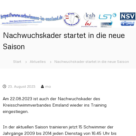
Z
S
D
u
a
m
c
s
I
h
S
n
w
p
Nachwuchskader startet in die neue
h
o
i
a
r
Saison
m
t
l
m
b
t
e
e
s
Start
Aktuelles
Nachwuchskader startet in die neue Saison
r
p
n
i
r
i
c
i
h
m
t
n
23. August 2023
mo
E
s
g
m
p
e
Am 22.08.2023 ist auch der Nachwuchskader des
o
s
n
Kreisschwimmverbandes Emsland wieder ins Training
r
l
eingestiegen.
t
a
a
l
n
In der aktuellen Saison trainieren jetzt 15 Schwimmer der
d
d
Jahrgänge 2009 bis 2014 jeden Dienstag von 16.45 Uhr bis
e