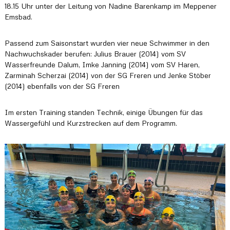
18.15 Uhr unter der Leitung von Nadine Barenkamp im Meppener
s
K
Emsbad.
r
e
Passend zum Saisonstart wurden vier neue Schwimmer in den
i
s
Nachwuchskader berufen: Julius Brauer (2014) vom SV
s
Wasserfreunde Dalum, Imke Janning (2014) vom SV Haren,
c
Zarminah Scherzai (2014) von der SG Freren und Jenke Stöber
h
(2014) ebenfalls von der SG Freren
w
i
m
Im ersten Training standen Technik, einige Übungen für das
m
Wassergefühl und Kurzstrecken auf dem Programm.
v
e
r
b
a
n
d
e
s
E
m
s