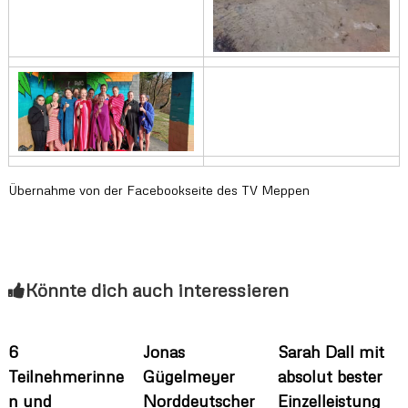
l
a
n
d
Übernahme von der Facebookseite des TV Meppen
Könnte dich auch interessieren
6
Jonas
Sarah Dall mit
Teilnehmerinne
Gügelmeyer
absolut bester
n und
Norddeutscher
Einzelleistung