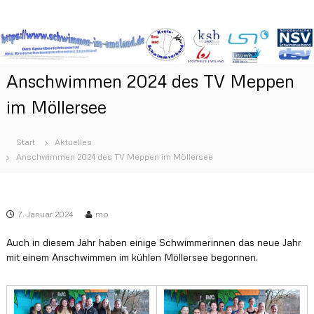
Z
S
D
u
a
m
c
s
I
h
S
n
w
p
Anschwimmen 2024 des TV Meppen
h
o
i
a
r
im Möllersee
m
t
l
m
b
t
e
e
s
Start
Aktuelles
r
p
n
Anschwimmen 2024 des TV Meppen im Möllersee
i
r
i
c
i
h
m
t
n
E
s
g
7. Januar 2024
mo
m
p
e
o
s
n
Auch in diesem Jahr haben einige Schwimmerinnen das neue Jahr
r
l
mit einem Anschwimmen im kühlen Möllersee begonnen.
t
a
a
l
n
d
d
e